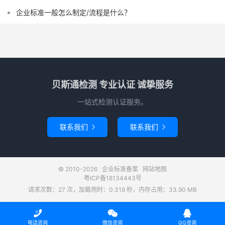
企业标准一般怎么制定/流程是什么？
贝斯通检测 专业认证 诚挚服务
一站式检测认证服务。
联系我们
联系我们


© 2010-2026
企业标准备案
网站地图
粤ICP备18134443号
请求次数：27 次，加载用时：0.319 秒，内存占用：33.90 MB



电话咨询
微信咨询
QQ咨询