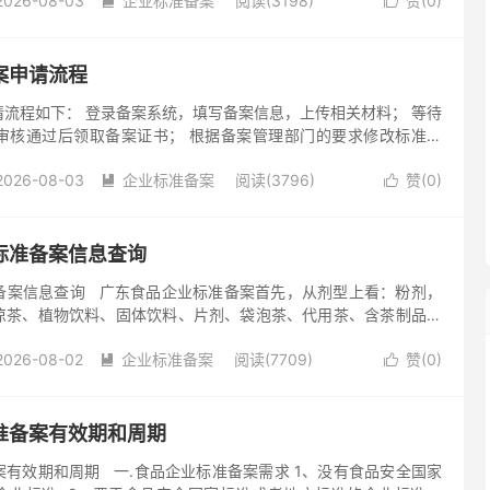
2026-08-03
企业标准备案
阅读(3198)
赞(
0
)


案申请流程
流程如下： 登录备案系统，填写备案信息，上传相关材料； 等待
审核通过后领取备案证书； 根据备案管理部门的要求修改标准文
 审核通过后领取备案证书。 在申请食品企业标准备案时，需要注
2026-08-03
企业标准备案
阅读(3796)
赞(
0
)


标准备案信息查询
备案信息查询 广东食品企业标准备案首先，从剂型上看：粉剂，
凉茶、植物饮料、固体饮料、片剂、袋泡茶、代用茶、含茶制品、
等 其次，从申报的原料上看：日常能作为生活中吃的，药食...
2026-08-02
企业标准备案
阅读(7709)
赞(
0
)


准备案有效期和周期
有效期和周期 一.食品企业标准备案需求 1、没有食品安全国家