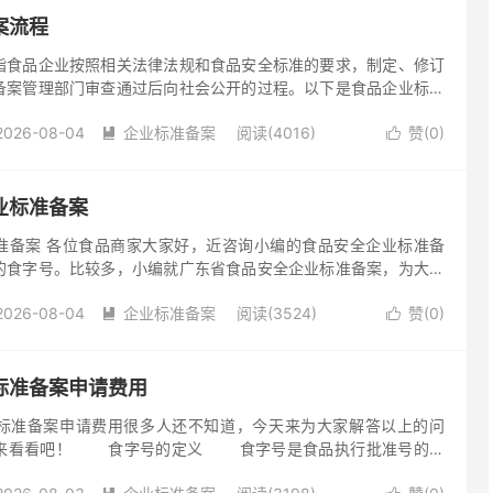
案流程
指食品企业按照相关法律法规和食品安全标准的要求，制定、修订
备案管理部门审查通过后向社会公开的过程。以下是食品企业标准
登录备案系统：登录国家市场监督管理总局官网，进入“食品企业标
2026-08-04
企业标准备案
阅读(4016)
赞(
0
)


业标准备案
准备案 各位食品商家大家好，近咨询小编的食品安全企业标准备
的食字号。比较多，小编就广东省食品安全企业标准备案，为大家
要涉及到的资料文件以及办理流程： 第1步：企业产品如有...
2026-08-04
企业标准备案
阅读(3524)
赞(
0
)


标准备案申请费用
标准备案申请费用很多人还不知道，今天来为大家解答以上的问
起来看看吧！ 食字号的定义 食字号是食品执行批准号的简
食品类。 2、食字号申请的剂型分类很多， 【酵素】发酵