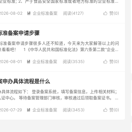
企业标准; 2、严于食品安全国家标准或者地方标准的企业标准。
(以浙江省为例) 答：1、受理(一)企业标准...
2026-08-02
企业标准备案
阅读(4127)
赞(
0
)


标准备案申请步骤
标准备案申请步骤很多人还不知道，今天来为大家解答以上的问
来看看吧！ 1《中华人民共和国标准化法》第六条第二款“企业生
准和行业标准的，应当制定企业标准，作为组织生产的依据。企业
2026-08-01
企业标准备案
阅读(3535)
赞(
0
)


案申办具体流程是什么
办具体流程如下： 登录备案系统，填写备案信息，上传相关材料；
证中心。 等待备案管理部门审核，审核通过后领取备案证书。 在
办过程中，需要注意以下事项： 确保备案信息的准确性和完整性；
2026-07-29
企业标准备案
阅读(3453)
赞(
0
)

