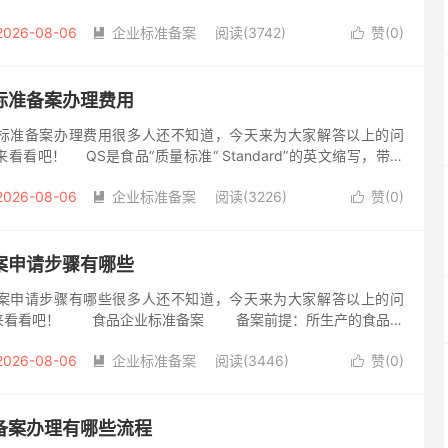
备案文本进行审核，签字，给出整改意见，我们会记录好会议纪要
2026-08-06
企业标准备案
阅读(3742)
赞(
0
)


标准备案办理费用
标准备案办理费用很多人还不知道，今天来为大家解答以上的问
看吧！ QS是食品“质量标准“ Standard”的英文缩写，带有
着经过国家的批准所有的食品生产企业必须经过强制性的检验，...
2026-08-06
企业标准备案
阅读(3226)
赞(
0
)


案申请步骤有哪些
案申请步骤有哪些很多人还不知道，今天来为大家解答以上的问
来看看吧！ 食品企业标准备案 备案前提：所生产的食品没
家标准或地方标准才能办理食品企业标准备案 注：委托生产食
2026-08-06
企业标准备案
阅读(3446)
赞(
0
)


案办理有哪些流程