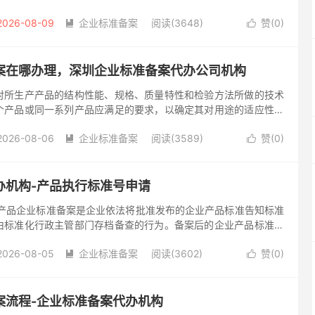
满足的要求，以确定其对用途的适应性。产品可以是软件、硬件、
2026-08-09
企业标准备案
阅读(3648)
赞(
0
)


案在哪办理，深圳企业标准备案代办公司机构
对所生产产品的结构性能、规格、质量特性和检验方法所做的技术
个产品或同一系列产品应满足的要求，以确定其对用途的适应性。
件、流程性材料或服务。企业标准备案，是指企业将这一标准在其
2026-08-06
企业标准备案
阅读(3589)
赞(
0
)


办机构-产品执行标准号申请
 产品企业标准备案是企业依法将批准发布的企业产品标准告知标准
由标准化行政主管部门存档备查的行为。备案后的企业产品标准可
查的依据。 明白了企业标准备案的定义，那么企业标准备案要怎么
2026-08-05
企业标准备案
阅读(3602)
赞(
0
)


案流程-企业标准备案代办机构