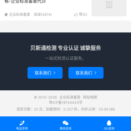
格-企业标准备案代办
企业标准备案
阅读(3674)
赞(
0
)


贝斯通检测 专业认证 诚挚服务
一站式检测认证服务。
联系我们
联系我们


© 2010-2026
企业标准备案
网站地图
粤ICP备18134443号
请求次数：22 次，加载用时：0.327 秒，内存占用：33.93 MB



电话咨询
微信咨询
QQ咨询