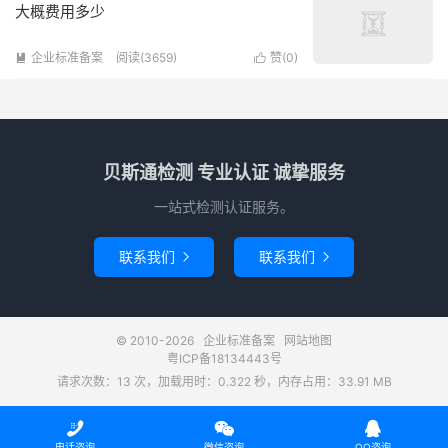
大概费用多少
企业标准备案
阅读(3659)
赞(
0
)


贝斯通检测 专业认证 诚挚服务
一站式检测认证服务。
联系我们
联系我们


© 2010-2026
企业标准备案
网站地图
粤ICP备18134443号
请求次数：13 次，加载用时：0.322 秒，内存占用：33.91 MB



电话咨询
微信咨询
QQ咨询