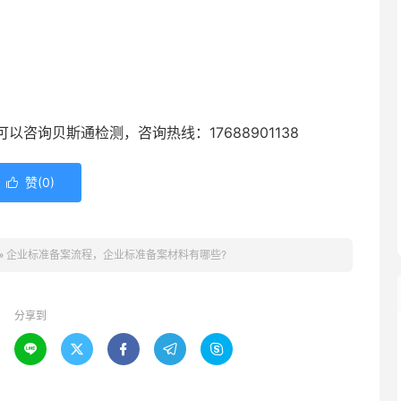
询贝斯通检测，咨询热线：17688901138
赞(
0
)

»
企业标准备案流程，企业标准备案材料有哪些?
分享到




