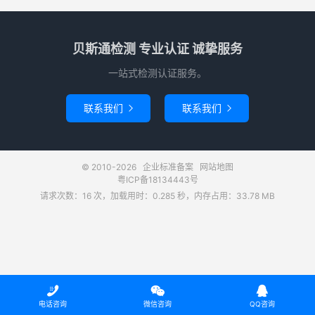
贝斯通检测 专业认证 诚挚服务
一站式检测认证服务。
联系我们
联系我们


© 2010-2026
企业标准备案
网站地图
粤ICP备18134443号
请求次数：16 次，加载用时：0.285 秒，内存占用：33.78 MB



电话咨询
微信咨询
QQ咨询