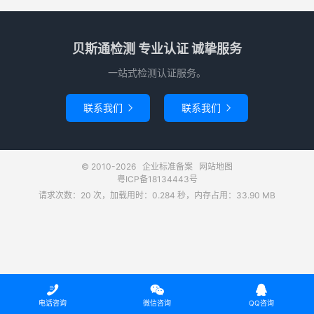
贝斯通检测 专业认证 诚挚服务
一站式检测认证服务。
联系我们
联系我们


© 2010-2026
企业标准备案
网站地图
粤ICP备18134443号
请求次数：20 次，加载用时：0.284 秒，内存占用：33.90 MB



电话咨询
微信咨询
QQ咨询