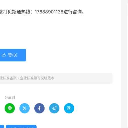
打贝斯通热线：17688901138进行咨询。
赞(
0
)

业标准备案
»
企业标准编写说明范本
分享到




