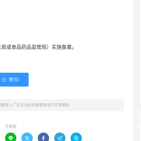
生局或食品药品监管局）实施备案。
赞(
0
)

准备案
»
广东企业标准备案查询方式有哪些
分享到




